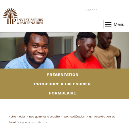
French
Menu
PRÉSENTATION
PROCÉDURE & CALENDRIER
FORMULAIRE
Notre métier
>
Nos gammes d'activité
>
I&P Accélération
>
I&P Accélération au
Sahel
> Appel à candidature