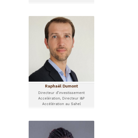
Raphaël Dumont
Directeur d’investissement
Accelération, Directeur I&P
Accélération au Sahel
Raphaël rejoint I&P en 2016.
Il se concentre désormais
sur l’activité accélération
d’I&P, en charge du suivi des
programmes I&P
Accélération Technologie,
I&P Digital Energy, et I&P
Raphaël Dumont
Accélération au Sahel, et du
Directeur d’investissement
développement de
Accelération, Directeur I&P
nouveaux programmes
Accélération au Sahel
d’accélération.
Jessica Miessi
Chargée de projet Amorçage