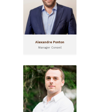
Alexandre Ponton a rejoint
I&P en janvier 2025 en tant
que Manager Conseil.
Basé en Ouganda, il
supervise l’expansion d’I&P
dans la région...
Alexandre Ponton
Manager Conseil
Alexis Thirouin
Directeur financier
Alexis rejoint I&P en 2012 et
agit désormais en qualité
de Directeur financier.