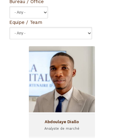
Bureau / Office
Equipe / Team
Abdoulaye Diallo
Analyste de marché
Abdoulaye est analyste de
marché au sein de Gola
Capital, le fonds guinéen
partenaire d'I&P.
Abdoulaye Diallo
Analyste de marché