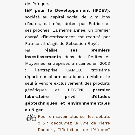
de l’Afrique.
I&P pour le Développement (IPDEV)
,
société au capital social de 2 millions
d’euros, est née, dotée par Patrice et
ses proches. La même année, un premier
 premier
chargé d’investissement est recruté par
tion et
 locaux
Patrice : il s’agit de Sébastien Boyé.
impacts
rent en
I&P réalise
ses premiers
investissements
dans des Petites et
Moyennes Entreprises africaines en 2003
: l’entreprise CAMED, troisième
répartiteur pharmaceutique au Mali et le
seul à vendre exclusivement des produits
génériques et LEGENI,
premier
laboratoire privé d’études
géotechniques et environnementales
au Niger.
Pour en savoir plus sur les débuts
d'I&P, découvrez le livre de Pierre
ogramme
Daubert, "L'Intuition de L'Afrique"