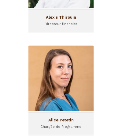
Alexis Thirouin
Directeur financier
Alice Petetin
Chargée de Programme
Alice rejoint l'équipe d'I&P
Conseil en avril 2022, pour
travailler sur la conception
et mise
en œuvre de programmes
d'appui aux écosystèmes
entrepreneuriaux africains.
...
Alice Petetin
Chargée de Programme