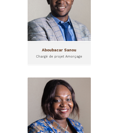
Aboubacar Sanou est
Chargé de projet Amorçage
au sein de Sinergi Burkina.
Aboubacar Sanou
Chargé de projet Amorçage
Aïcha Savadogo
Responsable Investissement
Aïcha Savadogo est
responsable
d'investissement chez
Sinergi Burkina,