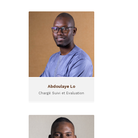
Abdoulaye Lo
Chargé Suivi et Evaluation
Abdoulaye LO est Chargé du
Suivi-évaluation au sein de
Teranga Capital.
Abdoulaye Lo
Chargé Suivi et Evaluation
Aboubacar Sanou
Chargé de projet Amorçage