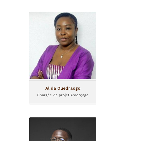
Alida Ouedraogo
Chargée de projet Amorçage
Alida Ouedraogo occupe le
poste de chargée de projet
Amorçage au sein de Sinergi
Burkina.
Alida Ouedraogo
Chargée de projet Amorçage
Alioun Badara Sane
Chargé d'Investissement