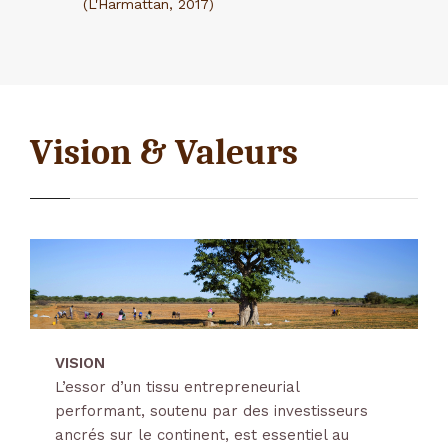
(L'Harmattan, 2017)
osing du
I
la levée
ncement
in, I&P
Vision & Valeurs
ncement
Delta-Irrigation.png
VISION
L’essor d’un tissu entrepreneurial
performant, soutenu par des investisseurs
ancrés sur le continent, est essentiel au