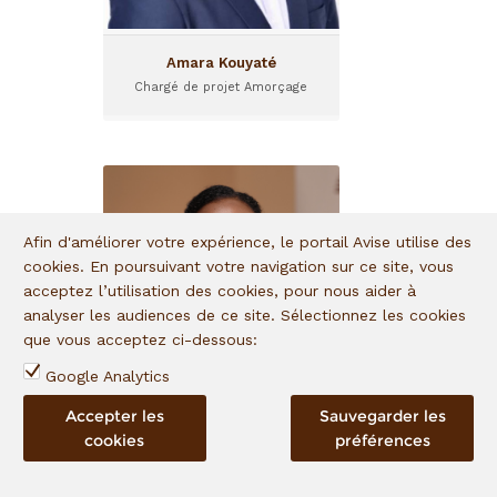
Amara Kouyaté
Chargé de projet Amorçage
Anitha Razafimalala
Chargée de suivi financier
Afin d'améliorer votre expérience, le portail Avise utilise des
Basée à Antananarivo -
cookies. En poursuivant votre navigation sur ce site, vous
Madagascar, Anitha
acceptez l’utilisation des cookies, pour nous aider à
Razafimalala a rejoint I&P en
analyser les audiences de ce site. Sélectionnez les cookies
2024 en tant que Chargée
que vous acceptez ci-dessous:
de suivi financier d'IPED.
Google Analytics
Accepter les
Sauvegarder les
Anitha Razafimalala
cookies
préférences
Chargée de suivi financier