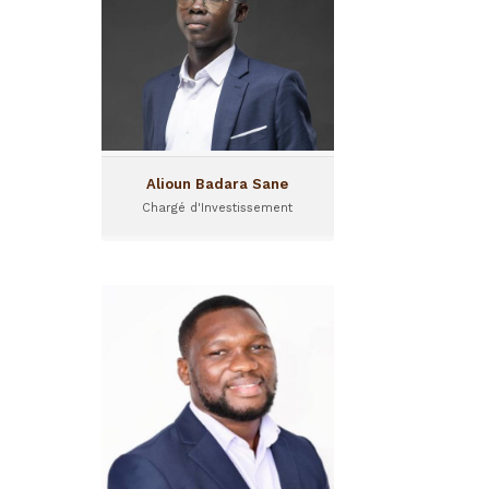
Alioun a rejoint l’équipe de
I&P Côte d’Ivoire en tant que
Chargé d’Investissement sur
le programme IPAE.
Alioun Badara Sane
Chargé d'Investissement
Amara Kouyaté
Chargé de projet Amorçage
Amara Kouyaté est chargé
de projet Amorçage au sein
de Gola Capital. Il est basé
en Guinée.