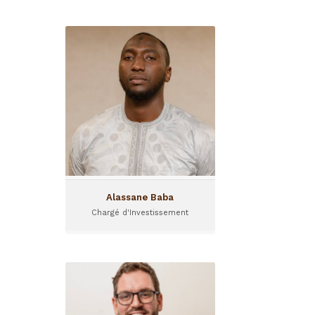
Alassane Baba
Chargé d'Investissement
Basé au Niger,
Alassane Baba a
intégré Sinergi en 2020 en
tant que chargé
d’investissement.
Alassane Baba
Chargé d'Investissement
Alexandre Ponton
Manager Conseil