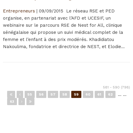
Entrepreneurs
|
09/09/2015
Le réseau RSE et PED
organise, en partenariat avec l’AFD et UCESIF, un
webinaire sur le parcours RSE de Nest for All, clinique
sénégalaise qui propose un suivi médical complet de la
femme et l’enfant à des prix modérés. Khadidiatou
Nakoulima, fondatrice et directrice de NEST, et Elodie...
Pages
581 - 590 (798)
…
…
55
56
57
58
59
60
61
62
63