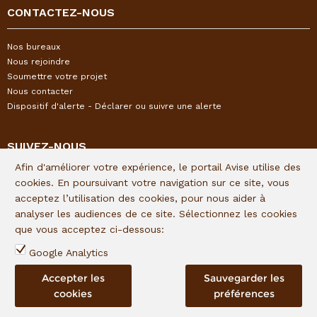
CONTACTEZ-NOUS
Nos bureaux
Nous rejoindre
Soumettre votre projet
Nous contacter
Dispositif d'alerte - Déclarer ou suivre une alerte
SUIVEZ-NOUS
Afin d'améliorer votre expérience, le portail Avise utilise des
Restez informés de l'actualité I&P en vous inscrivant à notre
cookies. En poursuivant votre navigation sur ce site, vous
newsletter trimestrielle :
acceptez l’utilisation des cookies, pour nous aider à
analyser les audiences de ce site. Sélectionnez les cookies
Lien d'inscription
que vous acceptez ci-dessous:
Suivez I&P sur les réseaux sociaux :
Google Analytics
Accepter les
Sauvegarder les
cookies
préférences