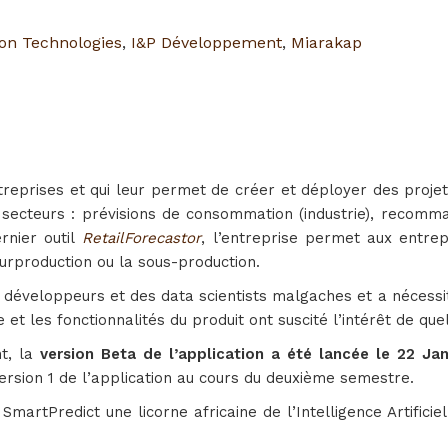
ion Technologies
,
I&P Développement
,
Miarakap
treprises et qui leur permet de créer et déployer des projet
 secteurs : prévisions de consommation (industrie), recomma
nier outil
RetailForecastor
, l’entreprise permet aux entrep
 surproduction ou la sous-production.
éveloppeurs et des data scientists malgaches et a nécessité
 et les fonctionnalités du produit ont suscité l’intérêt de q
t, la
version Beta de l’application a été lancée le 22 Ja
 Version 1 de l’application au cours du deuxième semestre.
martPredict une licorne africaine de l’Intelligence Artifici