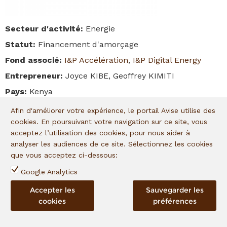
Secteur d'activité
:
Energie
Statut
:
Financement d'amorçage
Fond associé
:
I&P Accélération
,
I&P Digital Energy
Entrepreneur
:
Joyce KIBE, Geoffrey KIMITI
Pays
:
Kenya
A propos
:
Afin d'améliorer votre expérience, le portail Avise utilise des
IOT POWERPAY AFRICA LIMITED est une entreprise
cookies. En poursuivant votre navigation sur ce site, vous
kenyane fondée en 2018 par Joyce Kibe et Geoffrey
acceptez l’utilisation des cookies, pour nous aider à
Kimiti. La société est spécialisée dans les solutions de
analyser les audiences de ce site. Sélectionnez les cookies
cuisson électrique propre (e-Cooking). Elle conçoit et
que vous acceptez ci-dessous:
distribue des équipements IoT interopérables intégrés à
Google Analytics
des appareils de cuisson électrique ainsi qu’une
Accepter les
Sauvegarder les
plateforme SaaS permettant le suivi et la gestion à
cookies
préférences
distance de ces équipements.
Cette technologie facilite la mise en œuvre de modèles