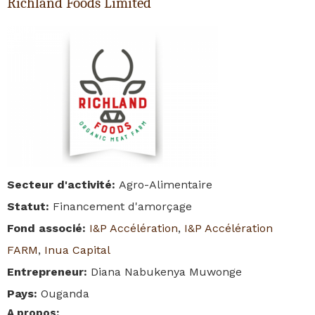
Richland Foods Limited
Secteur d'activité
:
Agro-Alimentaire
Statut
:
Financement d'amorçage
Fond associé
:
I&P Accélération
,
I&P Accélération
FARM
,
Inua Capital
Entrepreneur
:
Diana Nabukenya Muwonge
Pays
:
Ouganda
A propos
: