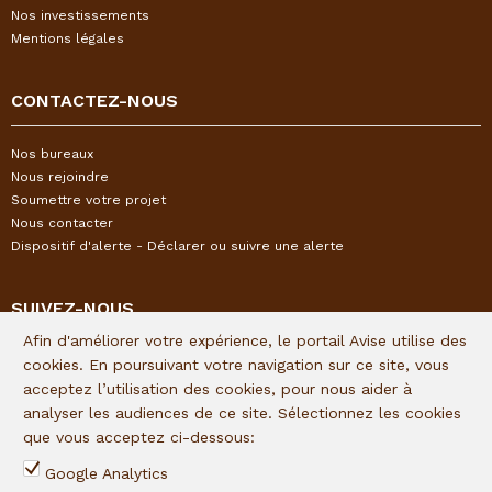
Nos investissements
Mentions légales
CONTACTEZ-NOUS
Nos bureaux
Nous rejoindre
Soumettre votre projet
Nous contacter
Dispositif d'alerte - Déclarer ou suivre une alerte
SUIVEZ-NOUS
Afin d'améliorer votre expérience, le portail Avise utilise des
Restez informés de l'actualité I&P en vous inscrivant à notre
cookies. En poursuivant votre navigation sur ce site, vous
newsletter trimestrielle :
acceptez l’utilisation des cookies, pour nous aider à
analyser les audiences de ce site. Sélectionnez les cookies
Lien d'inscription
que vous acceptez ci-dessous:
Suivez I&P sur les réseaux sociaux :
Google Analytics