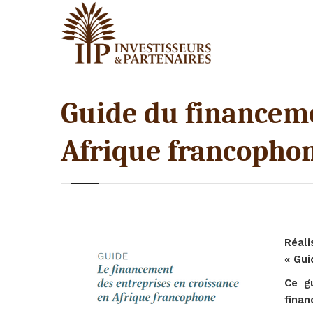
Guide du financeme
Afrique francopho
Réali
« Gui
Ce g
finan