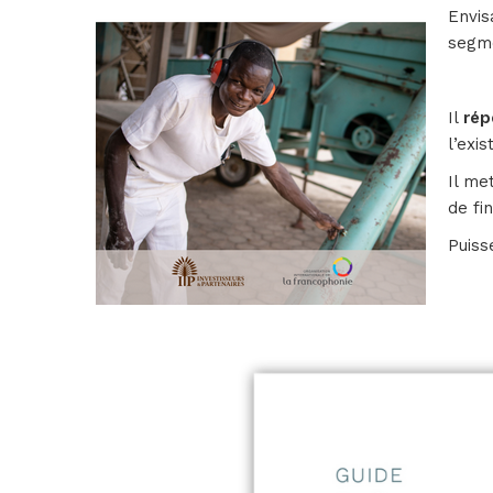
Envis
segme
Il
rép
l’exi
Il me
de fi
Puiss