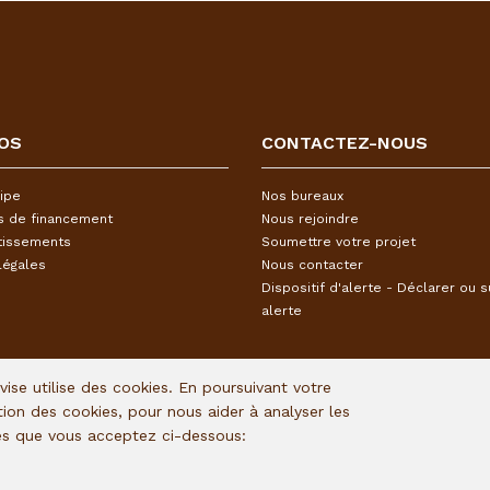
OS
CONTACTEZ-NOUS
ipe
Nos bureaux
s de financement
Nous rejoindre
tissements
Soumettre votre projet
légales
Nous contacter
Dispositif d'alerte - Déclarer ou s
alerte
Avise utilise des cookies. En poursuivant votre
ation des cookies, pour nous aider à analyser les
ies que vous acceptez ci-dessous: