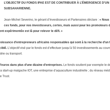
L’OBJECTIF DU FONDS IPAE EST DE CONTRIBUER À L’ÉMERGENCE D’U
SUBSAHARIENNE.
Jean-Michel Severino, le gérant d’Investisseurs et Partenaires déclare :
« Nous 
ces fonds, pour nos investisseurs, certes, mais aussi pour les promoteurs d
t expérimentée est là pour relever le défi. »
issance d’entrepreneurs africains responsables qui sont à la recherche d’un f
iblé.
L’objectif visé par le fonds est d’effectuer jusqu’à 50 investissements au co
rie ou transport.
’euros dans plus d’une dizaine d’entreprises.
Le fonds soutient par exemple le d
e la start-up malgache IOT, une entreprise d’aquaculture industrielle ; du réseau mé
e Trust.