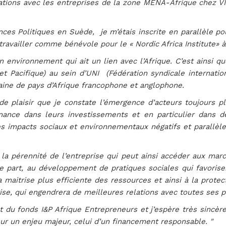
ations avec les entreprises de la zone MENA-Afrique chez VI
ces Politiques en Suède, je m’étais inscrite en parallèle pou
 travailler comme bénévole pour le « Nordic Africa Institute» 
n environnement qui ait un lien avec l’Afrique. C’est ainsi
t Pacifique) au sein d’UNI (Fédération syndicale internatio
ine de pays d’Afrique francophone et anglophone.
de plaisir que je constate l’émergence d’acteurs toujours 
ance dans leurs investissements et en particulier dans d
les impacts sociaux et environnementaux négatifs et parall
 la pérennité de l’entreprise qui peut ainsi accéder aux mar
e part, au développement de pratiques sociales qui favorisen
 maitrise plus efficiente des ressources et ainsi à la protec
e, qui engendrera de meilleures relations avec toutes ses p
nt du fonds I&P Afrique Entrepreneurs et j’espère très sincè
ur un enjeu majeur, celui d’un financement responsable. "