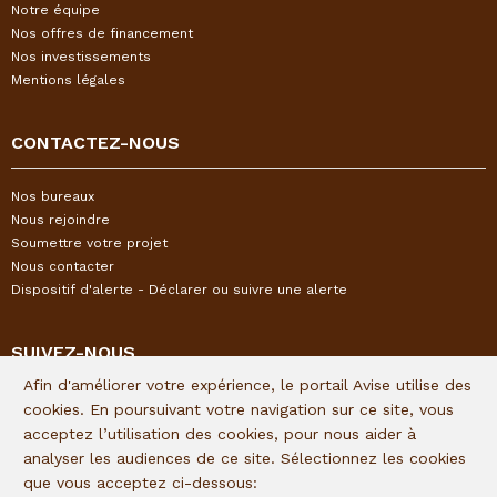
Notre équipe
Nos offres de financement
Nos investissements
Mentions légales
CONTACTEZ-NOUS
Nos bureaux
Nous rejoindre
Soumettre votre projet
Nous contacter
Dispositif d'alerte - Déclarer ou suivre une alerte
SUIVEZ-NOUS
Afin d'améliorer votre expérience, le portail Avise utilise des
Restez informés de l'actualité I&P en vous inscrivant à notre
cookies. En poursuivant votre navigation sur ce site, vous
newsletter trimestrielle :
acceptez l’utilisation des cookies, pour nous aider à
analyser les audiences de ce site. Sélectionnez les cookies
Lien d'inscription
que vous acceptez ci-dessous: