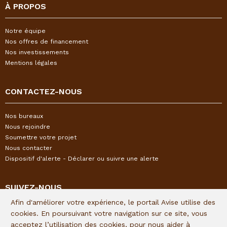
À PROPOS
Notre équipe
Nos offres de financement
Nos investissements
Mentions légales
CONTACTEZ-NOUS
Nos bureaux
Nous rejoindre
Soumettre votre projet
Nous contacter
Dispositif d'alerte - Déclarer ou suivre une alerte
SUIVEZ-NOUS
Afin d'améliorer votre expérience, le portail Avise utilise des
Restez informés de l'actualité I&P en vous inscrivant à notre
cookies. En poursuivant votre navigation sur ce site, vous
newsletter trimestrielle :
acceptez l’utilisation des cookies, pour nous aider à