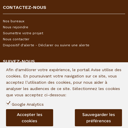
CONTACTEZ-NOUS
Nos bureaux
Nous rejoindre
Soumettre votre projet
Nous contacter
Dispositif d'alerte - Déclarer ou suivre une alerte
SUIVEZ-NOUS
Afin d'améliorer votre expérience, le portail Avise utilise des
Restez informés de l'actualité I&P en vous inscrivant à notre
cookies. En poursuivant votre navigation sur ce site, vous
newsletter trimestrielle :
acceptez l’utilisation des cookies, pour nous aider à
analyser les audiences de ce site. Sélectionnez les cookies
Lien d'inscription
que vous acceptez ci-dessous:
Suivez I&P sur les réseaux sociaux :
Google Analytics
Accepter les
Sauvegarder les
cookies
préférences