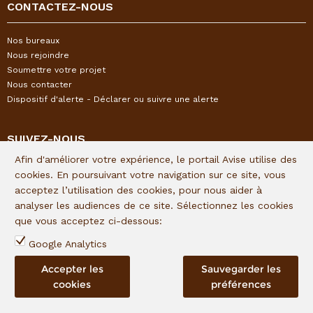
CONTACTEZ-NOUS
Nos bureaux
Nous rejoindre
Soumettre votre projet
Nous contacter
Dispositif d'alerte - Déclarer ou suivre une alerte
SUIVEZ-NOUS
Afin d'améliorer votre expérience, le portail Avise utilise des
Restez informés de l'actualité I&P en vous inscrivant à notre
cookies. En poursuivant votre navigation sur ce site, vous
newsletter trimestrielle :
acceptez l’utilisation des cookies, pour nous aider à
analyser les audiences de ce site. Sélectionnez les cookies
Lien d'inscription
que vous acceptez ci-dessous:
Suivez I&P sur les réseaux sociaux :
Google Analytics
Accepter les
Sauvegarder les
cookies
préférences