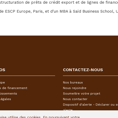
 structuration de prêts de crédit export et de lignes de finan
e ESCP Europe, Paris, et d’un MBA à Saïd Business School, Un
OS
CONTACTEZ-NOUS
ipe
Nos bureaux
s de financement
Nous rejoindre
tissements
Soumettre votre projet
légales
Nous contacter
Dispositif d'alerte - Déclarer ou s
alerte
Avise utilise des cookies. En poursuivant votre