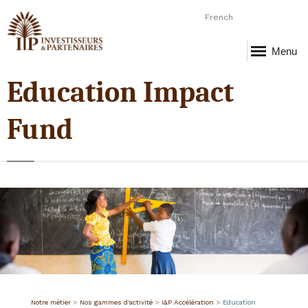
French
Menu
Education Impact
Fund
Notre métier
>
Nos gammes d'activité
>
I&P Accélération
>
Education