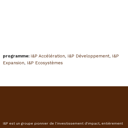
programme
:
I&P Accélération
,
I&P Développement
,
I&P
Expansion
,
I&P Ecosystèmes
I&P est un groupe pionnier de l'investissement d'impact, entièrement