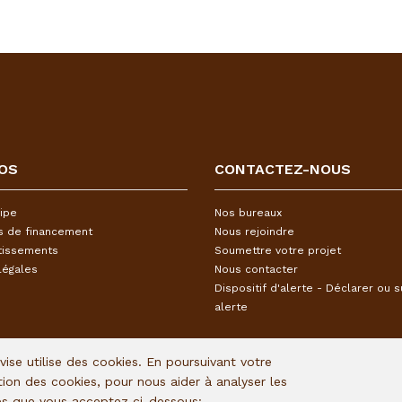
OS
CONTACTEZ-NOUS
ipe
Nos bureaux
s de financement
Nous rejoindre
tissements
Soumettre votre projet
légales
Nous contacter
Dispositif d'alerte - Déclarer ou s
alerte
Avise utilise des cookies. En poursuivant votre
ation des cookies, pour nous aider à analyser les
ies que vous acceptez ci-dessous: