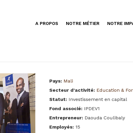
A PROPOS
NOTRE MÉTIER
NOTRE IMP
Pays
:
Mali
Secteur d'activité
:
Education & Fo
Statut
:
Investissement en capital
Fond associé
:
IPDEV1
Entrepreneur
:
Daouda Coulibaly
Employés
:
15