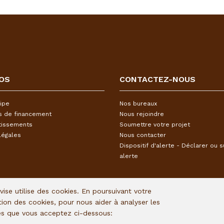
OS
CONTACTEZ-NOUS
ipe
Nos bureaux
s de financement
Nous rejoindre
tissements
Soumettre votre projet
légales
Nous contacter
Dispositif d'alerte - Déclarer ou s
alerte
Avise utilise des cookies. En poursuivant votre
ation des cookies, pour nous aider à analyser les
ies que vous acceptez ci-dessous: