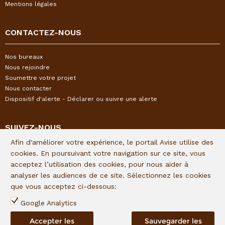
Mentions légales
CONTACTEZ-NOUS
Nos bureaux
Nous rejoindre
Soumettre votre projet
Nous contacter
Dispositif d'alerte - Déclarer ou suivre une alerte
SUIVEZ-NOUS
Afin d'améliorer votre expérience, le portail Avise utilise des
Restez informés de l'actualité I&P en vous inscrivant à notre
cookies. En poursuivant votre navigation sur ce site, vous
newsletter trimestrielle :
acceptez l’utilisation des cookies, pour nous aider à
analyser les audiences de ce site. Sélectionnez les cookies
Lien d'inscription
que vous acceptez ci-dessous:
Suivez I&P sur les réseaux sociaux :
Google Analytics
Accepter les
Sauvegarder les