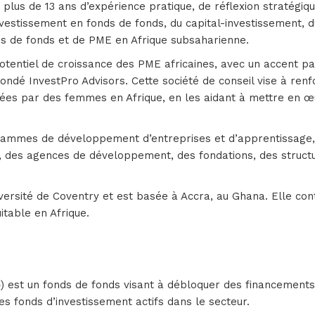
lus de 13 ans d’expérience pratique, de réflexion stratégiq
vestissement en fonds de fonds, du capital-investissement, 
res de fonds et de PME en Afrique subsaharienne.
tentiel de croissance des PME africaines, avec un accent parti
ondé InvestPro Advisors. Cette société de conseil vise à renf
ées par des femmes en Afrique, en les aidant à mettre en œu
grammes de développement d’entreprises et d’apprentissag
, des agences de développement, des fondations, des structur
iversité de Coventry et est basée à Accra, au Ghana. Elle co
itable en Afrique.
a ») est un fonds de fonds visant à débloquer des financemen
es fonds d’investissement actifs dans le secteur.