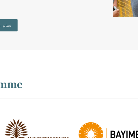
r plus
ramme