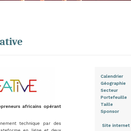
ative
Calendrier
Géograph
Secte
Portefeui
Tail
epreneurs africains opérant
Sponsor
gnement technique par des
Site internet
plateforme en ligne et deux