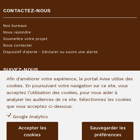
CONTACTEZ-NOUS
Nos bureaux
Nous rejoindre
Soumettre votre projet
Nous contacter
Dispositif d'alerte - Déclarer ou suivre une alerte
SUIVEZ-NOUS
Afin d'améliorer votre expérience, le portail Avise utilise des
Restez informés de l'actualité I&P en vous inscrivant à notre
cookies. En poursuivant votre navigation sur ce site, vous
newsletter trimestrielle :
acceptez l’utilisation des cookies, pour nous aider à
analyser les audiences de ce site. Sélectionnez les cookies
Lien d'inscription
que vous acceptez ci-dessous:
Suivez I&P sur les réseaux sociaux :
Google Analytics
Accepter les
Sauvegarder les
cookies
préférences