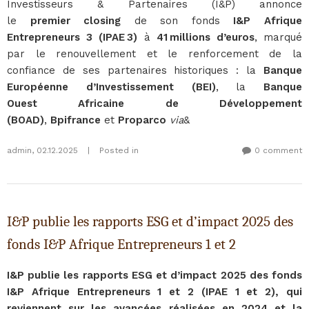
Investisseurs & Partenaires (I&P) annonce
le
premier closing
de son fonds
I&P Afrique
Entrepreneurs 3 (IPAE 3)
à
41 millions d’euros
, marqué
par le renouvellement et le renforcement de la
confiance de ses partenaires historiques : la
Banque
Européenne d’Investissement (BEI)
, la
Banque
Ouest Africaine de Développement
(BOAD)
,
Bpifrance
et
Proparco
via
&
admin
,
02.12.2025
|
Posted in
0 comment
I&P publie les rapports ESG et d’impact 2025 des
fonds I&P Afrique Entrepreneurs 1 et 2
I&P publie les rapports ESG et d’impact 2025 des fonds
I&P Afrique Entrepreneurs 1 et 2 (IPAE 1 et 2), qui
reviennent sur les avancées réalisées en 2024 et la