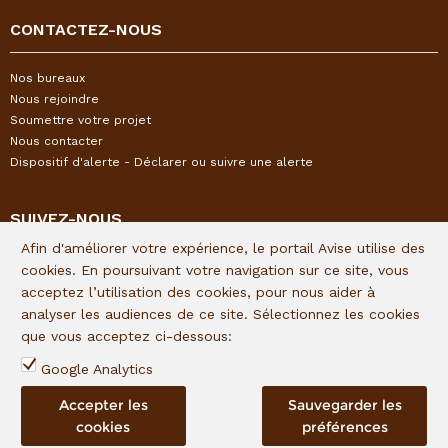
CONTACTEZ-NOUS
Nos bureaux
Nous rejoindre
Soumettre votre projet
Nous contacter
Dispositif d'alerte - Déclarer ou suivre une alerte
SUIVEZ-NOUS
Afin d'améliorer votre expérience, le portail Avise utilise des
Restez informés de l'actualité I&P en vous inscrivant à notre
cookies. En poursuivant votre navigation sur ce site, vous
newsletter trimestrielle :
acceptez l’utilisation des cookies, pour nous aider à
analyser les audiences de ce site. Sélectionnez les cookies
Lien d'inscription
que vous acceptez ci-dessous:
Suivez I&P sur les réseaux sociaux :
Google Analytics
Accepter les
Sauvegarder les
cookies
préférences