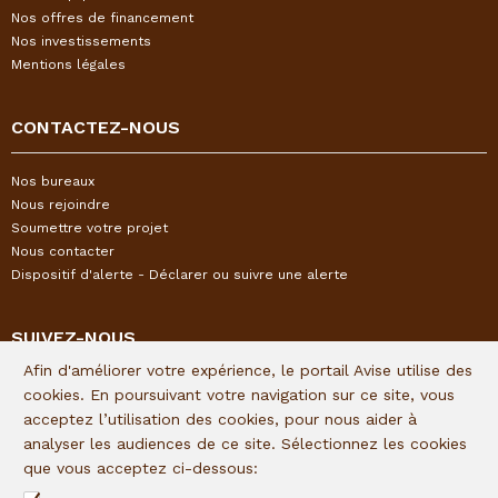
Nos offres de financement
Nos investissements
Mentions légales
CONTACTEZ-NOUS
Nos bureaux
Nous rejoindre
Soumettre votre projet
Nous contacter
Dispositif d'alerte - Déclarer ou suivre une alerte
SUIVEZ-NOUS
Afin d'améliorer votre expérience, le portail Avise utilise des
Restez informés de l'actualité I&P en vous inscrivant à notre
cookies. En poursuivant votre navigation sur ce site, vous
newsletter trimestrielle :
acceptez l’utilisation des cookies, pour nous aider à
analyser les audiences de ce site. Sélectionnez les cookies
Lien d'inscription
que vous acceptez ci-dessous:
Suivez I&P sur les réseaux sociaux :