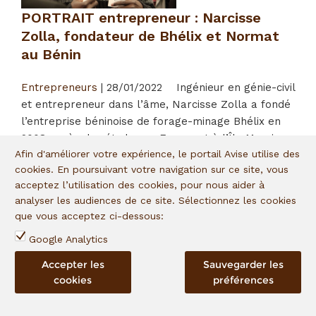
PORTRAIT entrepreneur : Narcisse
Zolla, fondateur de Bhélix et Normat
au Bénin
Entrepreneurs
|
28/01/2022
Ingénieur en génie-civil
et entrepreneur dans l’âme, Narcisse Zolla a fondé
l’entreprise béninoise de forage-minage Bhélix en
2008 après des études en France et à l’Île Maurice.
Afin d'améliorer votre expérience, le portail Avise utilise des
Sa seconde entreprise, Normat, est née en 2017
cookies. En poursuivant votre navigation sur ce site, vous
suite à la scission des activités du groupe :...
acceptez l’utilisation des cookies, pour nous aider à
analyser les audiences de ce site. Sélectionnez les cookies
que vous acceptez ci-dessous:
Google Analytics
Accepter les
Sauvegarder les
cookies
préférences