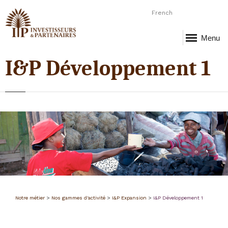
French
Menu
I&P Développement 1
Notre métier
>
Nos gammes d'activité
>
I&P Expansion
>
I&P Développement 1