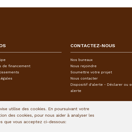
OS
CONTACTEZ-NOUS
ipe
Nos bureaux
s de financement
Nous rejoindre
tissements
Soumettre votre projet
légales
Nous contacter
Dispositif d'alerte - Déclarer ou s
alerte
Avise utilise des cookies. En poursuivant votre
ation des cookies, pour nous aider à analyser les
ies que vous acceptez ci-dessous: