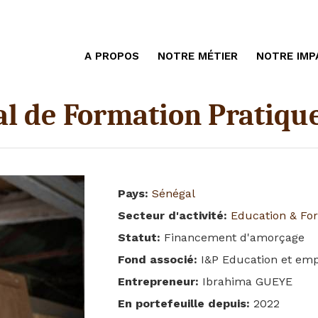
A PROPOS
NOTRE MÉTIER
NOTRE IMP
al de Formation Pratiqu
Pays
:
Sénégal
Secteur d'activité
:
Education & Fo
Statut
:
Financement d'amorçage
Fond associé
:
I&P Education et emp
Entrepreneur
:
Ibrahima GUEYE
En portefeuille depuis
:
2022