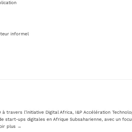
lication
cteur informel
 travers l’initiative Digital Africa, I&P Accélération Techno
e start-ups digitales en Afrique Subsaharienne, avec un focus
oir plus →