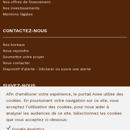
Nos offres de financement
Nos investissements
Mentions légales
CONTACTEZ-NOUS
Nos bureaux
Nous rejoindre
Soumettre votre projet
Nous contacter
Dispositif d'alerte - Déclarer ou suivre une alerte
SUIVEZ-NOUS
Afin d'améliorer votre expérience, le portail Avise utilise des
Restez informés de l'actualité I&P en vous inscrivant à notre
cookies. En poursuivant votre navigation sur ce site, vous
newsletter trimestrielle :
acceptez l’utilisation des cookies, pour nous aider à
analyser les audiences de ce site. Sélectionnez les cookies
Lien d'inscription
que vous acceptez ci-dessous:
Suivez I&P sur les réseaux sociaux :
Google Analytics