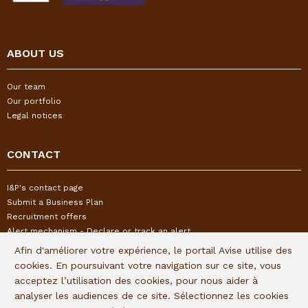
ABOUT US
Our team
Our portfolio
Legal notices
CONTACT
I&P's contact page
Submit a Business Plan
Recruitment offers
Alert mechanism - Declare or track an alert
Afin d'améliorer votre expérience, le portail Avise utilise des
cookies. En poursuivant votre navigation sur ce site, vous
FOLLOW US
acceptez l’utilisation des cookies, pour nous aider à
analyser les audiences de ce site. Sélectionnez les cookies
Subscribe to our quaterly newsletter: