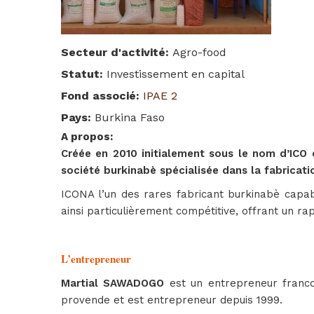
Secteur d'activité
:
Agro-food
Statut
:
Investissement en capital
Fond associé
:
IPAE 2
Pays
:
Burkina Faso
A propos
:
Créée en 2010 initialement sous le nom d’ICO 
société burkinabè spécialisée dans la fabricati
ICONA l’un des rares fabricant burkinabè capab
ainsi particulièrement compétitive, offrant un rap
L’entrepreneur
Martial SAWADOGO
est un entrepreneur franco-
provende et est entrepreneur depuis 1999.