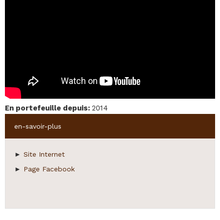
En portefeuille depuis
:
2014
Hide
en-savoir-plus
►
Site Internet
►
Page Facebook