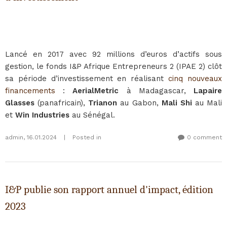
Lancé en 2017 avec 92 millions d’euros d’actifs sous
gestion, le fonds I&P Afrique Entrepreneurs 2 (IPAE 2) clôt
sa période d’investissement en réalisant
cinq nouveaux
financements
:
AerialMetric
à Madagascar,
Lapaire
Glasses
(panafricain),
Trianon
au Gabon,
Mali Shi
au Mali
et
Win Industries
au Sénégal.
admin
,
16.01.2024
|
Posted in
0 comment
I&P publie son rapport annuel d'impact, édition
2023