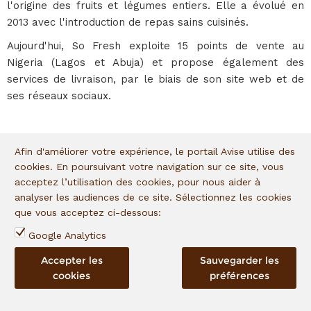
l'origine des fruits et légumes entiers. Elle a évolué en
2013 avec l'introduction de repas sains cuisinés.
Aujourd'hui, So Fresh exploite 15 points de vente au
Nigeria (Lagos et Abuja) et propose également des
services de livraison, par le biais de son site web et de
ses réseaux sociaux.
Les entrepreneurs
Afin d'améliorer votre expérience, le portail Avise utilise des
cookies. En poursuivant votre navigation sur ce site, vous
acceptez l’utilisation des cookies, pour nous aider à
So Fresh a été co-fondée par
Olagoke Balogun ("Goke")
analyser les audiences de ce site. Sélectionnez les cookies
et
Abimbola Balogun.
que vous acceptez ci-dessous:
Olagoke Balogun est le PDG de So Fresh
. Il a acquis une
Google Analytics
grande expérience pendant une vingtaine d'années dans
plusieurs secteurs, notamment l'alimentation et les
Accepter les
Sauvegarder les
cookies
préférences
boissons, dans des fonctions marketing, de ventes, de
production et de gestion des opérations. Il est diplômé du
programme SEED de Stanford.