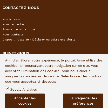
CONTACTEZ-NOUS
Nos bureaux
Nous rejoindre
Soumettre votre projet
Nous contacter
Dispositif d'alerte - Déclarer ou suivre une alerte
SUIVEZ-NOUS
Afin d'améliorer votre expérience, le portail Avise utilise des
Restez informés de l'actualité I&P en vous inscrivant à notre
cookies. En poursuivant votre navigation sur ce site, vous
newsletter trimestrielle :
acceptez l’utilisation des cookies, pour nous aider à
analyser les audiences de ce site. Sélectionnez les cookies
Lien d'inscription
que vous acceptez ci-dessous:
Suivez I&P sur les réseaux sociaux :
Google Analytics
Accepter les
Sauvegarder les
cookies
préférences