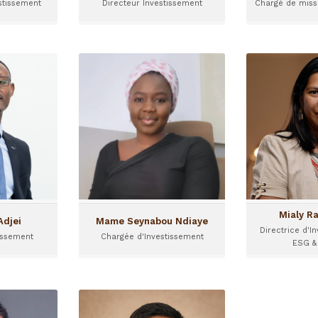
stissement
Directeur Investissement
Chargé de missi
nce Adjei
Mame Seynabou Ndiaye
Mial
estissement
Chargée d'Investissement
Directrice d
e
est Chargé
Basée à Dakar, Mame
Basée à
t chez I&P
Seynabou a rejoint I&P en
Mialy, qui 
023. Il est
Juin 2023 et est Chargée
2012,
'Accra, au
d'Investissement pour les
d'Investiss
Ghana.
fonds I&P Afrique
Impact d
Entrepreneurs.
Mialy R
Adjei
Mame Seynabou Ndiaye
Directrice d'I
issement
Chargée d'Investissement
ESG &
ey Chhun
Tsiky Rahagalala