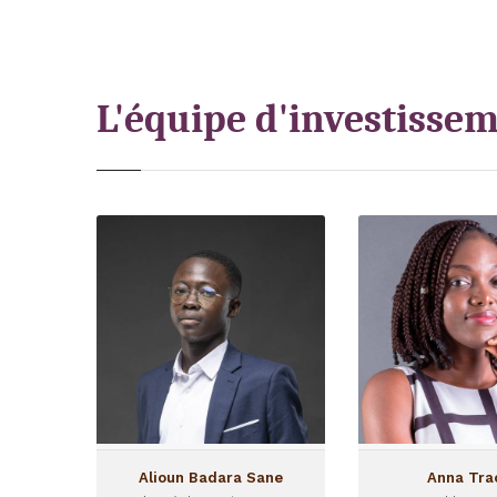
L'équipe d'investisse
Alioun Badara Sane
An
Chargé d'Investissement
Responsable Inve
Alioun a rejoint l’équipe de
Anna Traor
I&P Côte d’Ivoire en tant
l’équipe en j
que Chargé
tant que R
d’Investissement sur le
d’Investissem
programme IPAE.
fonds I
Entreprene
Alioun Badara Sane
Anna Tra