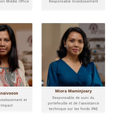
on Middle Office
Responsable Investissement
y Ranaivoson
Miora Maminjoary
'Investissement
Responsable de suivi du
t ESG & Impact
portefeuille et de
l'assistance technique sur
les fonds IPAE
 Antananarivo,
a rejoint I&P en
Miora est Responsable de
 est Directrice
suivi du portefeuille et de
ement et ESG &
l'assistance technique sur
es fonds IPAE.
les fonds IPAE, et est
...
basée à Antananarivo.
Miora Maminjoary
anaivoson
Responsable de suivi du
nvestissement et
portefeuille et de l'assistance
 Impact
technique sur les fonds IPAE