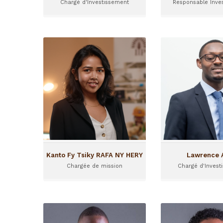
Chargé d'Investissement
Responsable Inve
Kanto Fy Tsiky RAFA NY
Lawre
HERY
Chargé d'Inv
Chargée de mission
Lawrence 
Rafa Ny Hery Kanto Fy Tsiky
d'Investissemen
a rejoint I&P en mars 2025.
depuis juillet 2
Fy Tsiky est chargée de
basé au bureau d
mission et est basée à
Madagascar.
Kanto Fy Tsiky RAFA NY HERY
Lawrence 
Chargée de mission
Chargé d'Invest
Oty Kévin Aie
Rasm