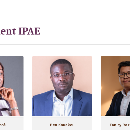
ment IPAE
na Traoré
Ben Kouakou
Faniry R
stissement
Directeur Investissement
Chargé de
é a rejoint
Ben Kouakou a rejoint I&P
Faniry a rejo
uin 2021 en
en 2021 et occupe
en tant
esponsable
actuellement le poste de
mission 
ent sur le
Directeur des
&P Afrique
Investissements pour les
urs (IPAE).
fonds I&P Afrique
Entrepreneurs (IPAE 1 et
IPAE 2).
oré
Ben Kouakou
Faniry Ra
...