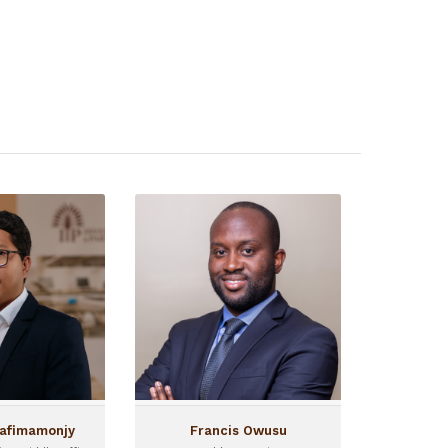
azafimamonjy
Francis Owusu
 mission Middle
Responsable Investissement
Office
Francis rejoint l'équipe en
int I&P en 2025
2018. Basé à Accra, il
 que Chargé de
supervise les activités
Middle Office.
d'investissement d'IPAE 1
et IPAE 2 au Ghana et au
Nigéria.
zafimamonjy
Francis Owusu