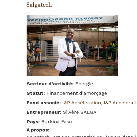
Salgatech
Secteur d'activité
:
Energie
Statut
:
Financement d'amorçage
Fond associé
:
I&P Accélération
,
I&P Accélérat
Entrepreneur
:
Silvère SALGA
Pays
:
Burkina Faso
A propos
: