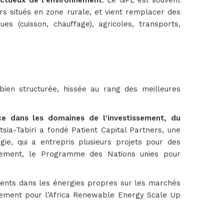
ectueux de l'environnement
. Le GPL est souvent
ers situés en zone rurale, et vient remplacer des
s (cuisson, chauffage), agricoles, transports,
bien structurée, hissée au rang des meilleures
ce dans les domaines de l'investissement, du
sia-Tabiri a fondé Patient Capital Partners, une
ie, qui a entrepris plusieurs projets pour des
oppement, le Programme des Nations unies pour
ements dans les énergies propres sur les marchés
ssement pour l'Africa Renewable Energy Scale Up