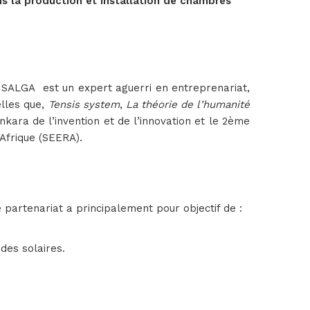
ns la production et installation de chambres
e SALGA est un expert aguerri en entreprenariat,
elles que,
Tensis system
,
La théorie de l’humanité
nkara de l’invention et de l’innovation et le 2ème
’Afrique (SEERA).
rtenariat a principalement pour objectif de :
des solaires.