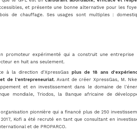
it que le GPL est un
carburant abordable, efficace et resp
accessibles, et présente une bonne alternative pour les foy
 bois de chauffage. Ses usages sont multiples : domestique
un promoteur expérimenté qui a construit une entreprise 
cteur en huit ans seulement.
rte à la direction d'XpressGas
plus de 18 ans d'expérien
t de l'entrepreneuriat
. Avant de créer XpressGas, M. Nket
oppement et en investissement dans le domaine de l'énerg
Banque mondiale, Triodos, la Banque africaine de dével
organisation pionnière qui a financé plus de 250 investiss
 2017, Kofi a été recruté en tant que consultant en investi
International et de PROPARCO.