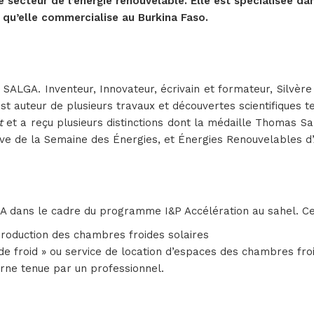
 secteur de l’énergie renouvelable. Elle est spécialisée da
 qu’elle commercialise au Burkina Faso.
SALGA. Inventeur, Innovateur, écrivain et formateur, Silvèr
t auteur de plusieurs travaux et découvertes scientifiques t
nt
et a reçu plusieurs distinctions dont la médaille Thomas Sa
tive de la Semaine des Énergies, et Énergies Renouvelables d
ans le cadre du programme I&P Accélération au sahel. Ce pa
production des chambres froides solaires
de froid » ou service de location d’espaces des chambres froi
erne tenue par un professionnel.