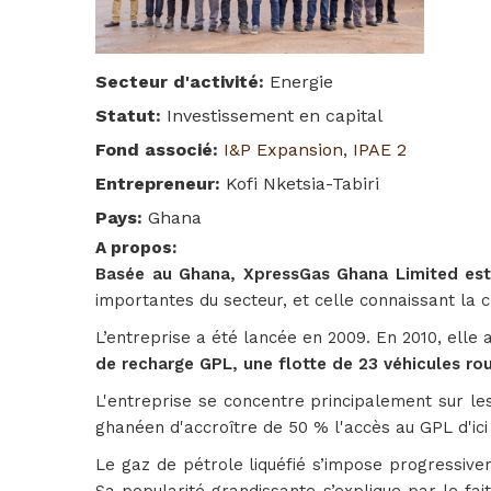
Secteur d'activité
:
Energie
Statut
:
Investissement en capital
Fond associé
:
I&P Expansion
,
IPAE 2
Entrepreneur
:
Kofi Nketsia-Tabiri
Pays
:
Ghana
A propos
:
Basée au Ghana, XpressGas Ghana Limited est s
importantes du secteur, et celle connaissant la 
L’entreprise a été lancée en 2009. En 2010, elle 
de recharge GPL, une flotte de 23 véhicules rou
L'entreprise se concentre principalement sur l
ghanéen d'accroître de 50 % l'accès au GPL d'ici
Le gaz de pétrole liquéfié s’impose progressiv