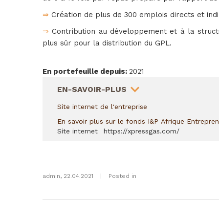
⇒
 Création de plus de 300 emplois directs et i
⇒
 Contribution au développement et à la struc
plus sûr pour la distribution du GPL.
En portefeuille depuis
:
2021
HIDE
EN-SAVOIR-PLUS
Site internet de l'entreprise
En savoir plus sur le fonds I&P Afrique Entrepre
Site internet
https://xpressgas.com/
admin
,
22.04.2021
|
Posted in